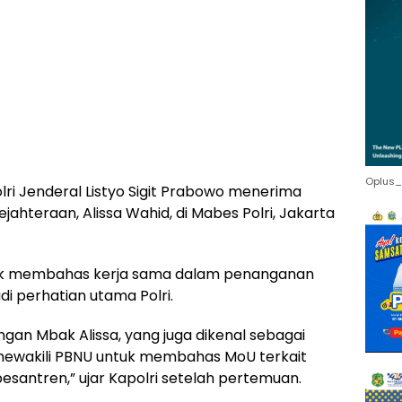
Oplus_
ri Jenderal Listyo Sigit Prabowo menerima
jahteraan, Alissa Wahid, di Mabes Polri, Jakarta
tuk membahas kerja sama dalam penanganan
i perhatian utama Polri.
gan Mbak Alissa, yang juga dikenal sebagai
au mewakili PBNU untuk membahas MoU terkait
pesantren,” ujar Kapolri setelah pertemuan.