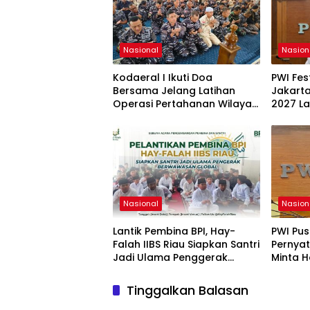
Nasional
Nasion
Kodaeral I Ikuti Doa
PWI Fes
Bersama Jelang Latihan
Jakarta
Operasi Pertahanan Wilayah
2027 L
TNI 2026
Adaptas
Nasional
Nasion
Lantik Pembina BPI, Hay-
PWI Pus
Falah IIBS Riau Siapkan Santri
Pernyat
Jadi Ulama Penggerak
Minta H
Berwawasan Global
Warta
Tinggalkan Balasan