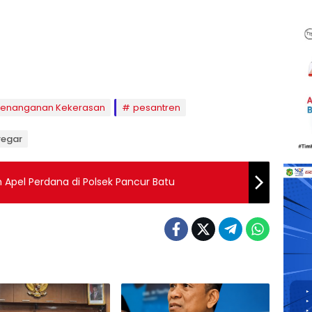
enanganan Kekerasan
pesantren
regar
n Apel Perdana di Polsek Pancur Batu