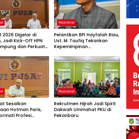
al
Nasional
t 2026 Digelar di
Pelantikan BPI Hayfalah Riau,
, Jadi Kick-Off HPN
Ust. M. Taufiq Tekankan
ampung dan Perkuat
Kepemimpinan
i Pers di Era AI
Berlandaskan Iman dan
Takwa
al
Nasional
at Sesalkan
Rekrutmen Hijrah Jadi Spirit
aan Hotman Paris,
Dakwah Ummahat PKU di
ormati Profesi
Pekanbaru
wan