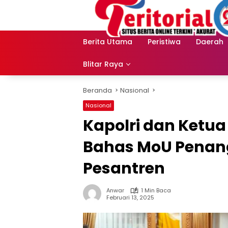
Langsung
ke
konten
Berita Utama
Peristiwa
Daerah
Blitar Raya
Beranda
Nasional
Nasional
Kapolri dan Ketua
Bahas MoU Penan
Pesantren
Anwar
1 Min Baca
Februari 13, 2025