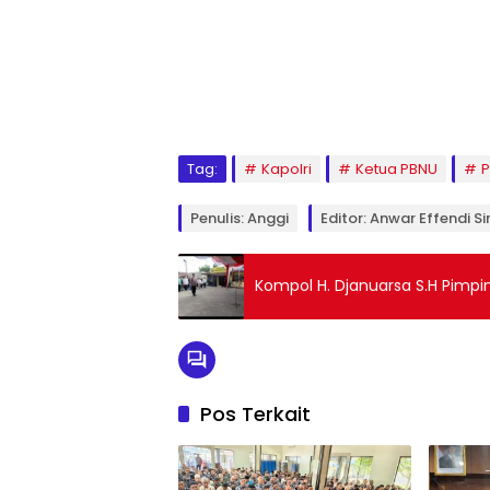
Tag:
Kapolri
Ketua PBNU
P
Penulis: Anggi
Editor: Anwar Effendi Si
Kompol H. Djanuarsa S.H Pimpi
Pos Terkait