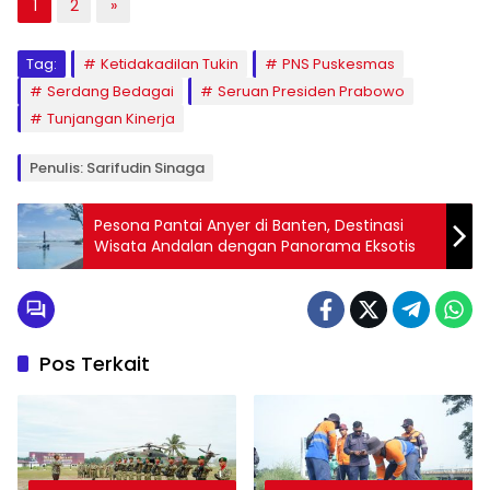
1
2
»
Tag:
Ketidakadilan Tukin
PNS Puskesmas
Serdang Bedagai
Seruan Presiden Prabowo
Tunjangan Kinerja
Penulis: Sarifudin Sinaga
Pesona Pantai Anyer di Banten, Destinasi
Wisata Andalan dengan Panorama Eksotis
Pos Terkait