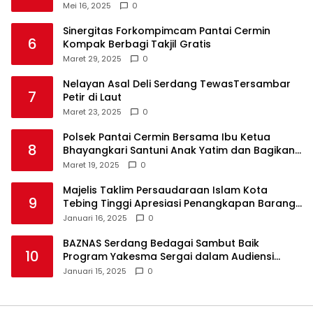
Mei 16, 2025
0
Sinergitas Forkompimcam Pantai Cermin
6
Kompak Berbagi Takjil Gratis
Maret 29, 2025
0
Nelayan Asal Deli Serdang TewasTersambar
7
Petir di Laut
Maret 23, 2025
0
Polsek Pantai Cermin Bersama Ibu Ketua
8
Bhayangkari Santuni Anak Yatim dan Bagikan
Takjil
Maret 19, 2025
0
Majelis Taklim Persaudaraan Islam Kota
9
Tebing Tinggi Apresiasi Penangkapan Barang
Haram
Januari 16, 2025
0
BAZNAS Serdang Bedagai Sambut Baik
10
Program Yakesma Sergai dalam Audiensi
Perkenalan Pengurus Baru
Januari 15, 2025
0