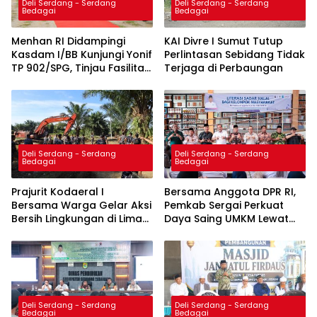
Deli Serdang - Serdang
Deli Serdang - Serdang
Bedagai
Bedagai
Menhan RI Didampingi
KAI Divre I Sumut Tutup
Kasdam I/BB Kunjungi Yonif
Perlintasan Sebidang Tidak
TP 902/SPG, Tinjau Fasilitas
Terjaga di Perbaungan
dan Beri Motivasi Prajurit
Deli Serdang - Serdang
Deli Serdang - Serdang
Bedagai
Bedagai
Prajurit Kodaeral I
Bersama Anggota DPR RI,
Bersama Warga Gelar Aksi
Pemkab Sergai Perkuat
Bersih Lingkungan di Limau
Daya Saing UMKM Lewat
Manis
Sosialisasi Literasi Sadar
Halal
Deli Serdang - Serdang
Deli Serdang - Serdang
Bedagai
Bedagai