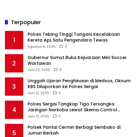
Terpopuler
Polres Tebing Tinggi Tangani Kecelakaan
1
Kereta Api, Satu Pengendara Tewas
Agustus 8, 2026
0
Gubernur Sumut Buka Kejuaraan Mini Soccer
2
Wartawan
Juni 22, 2025
0
Unggah Ujaran Penghinaan di Medsos, Oknum
3
KBS Dilaporkan ke Polres Sergai
Juni 21, 2025
0
Polres Sergai Tangkap Tiga Tersangka
4
Jaringan Narkoba Lewat Skema Control
Delivery
Juni 21, 2025
0
Polsek Pantai Cermin Berbagi Sembako di
5
Jumat Berkah