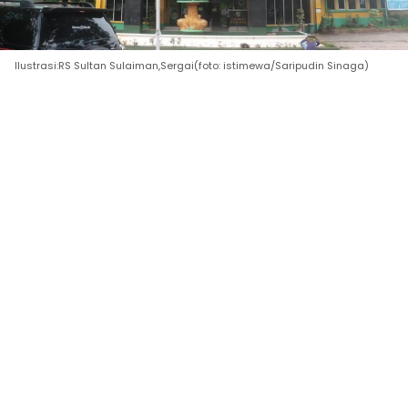
Ilustrasi:RS Sultan Sulaiman,Sergai(foto: istimewa/Saripudin Sinaga)