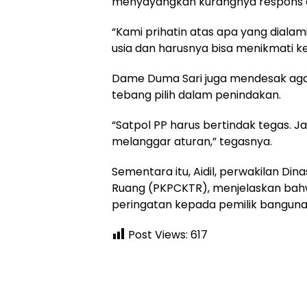
menyayangkan kurangnya respons d
“Kami prihatin atas apa yang dialam
usia dan harusnya bisa menikmati k
Dame Duma Sari juga mendesak agar
tebang pilih dalam penindakan.
“Satpol PP harus bertindak tegas. J
melanggar aturan,” tegasnya.
Sementara itu, Aidil, perwakilan D
Ruang (PKPCKTR), menjelaskan bahw
peringatan kepada pemilik banguna
Post Views:
617