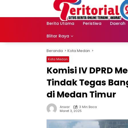
Langsung
ke
konten
Berita Utama
Peristiwa
Daerah
Blitar Raya
Beranda
Kota Medan
Kota Medan
Komisi IV DPRD Me
Tindak Tegas Ban
di Medan Timur
Anwar
3 Min Baca
Maret 3, 2025