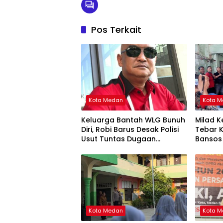
Pos Terkait
Kota Medan
Kota 
Keluarga Bantah WLG Bunuh
Milad K
Diri, Robi Barus Desak Polisi
Tebar K
Usut Tuntas Dugaan
Bansos 
Kejanggalan
dan An
Kota Medan
Kota 