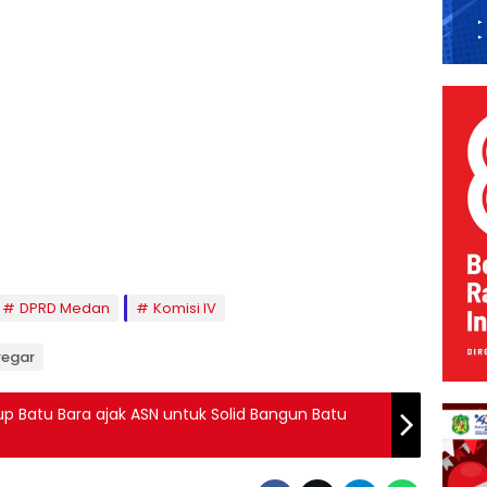
DPRD Medan
Komisi IV
regar
p Batu Bara ajak ASN untuk Solid Bangun Batu