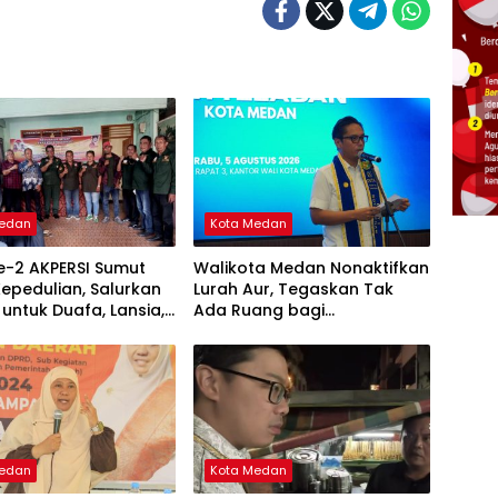
Medan
Kota Medan
e-2 AKPERSI Sumut
Walikota Medan Nonaktifkan
epedulian, Salurkan
Lurah Aur, Tegaskan Tak
untuk Duafa, Lansia,
Ada Ruang bagi
ak Yatim
Penyalahgunaan Wewenang
Medan
Kota Medan