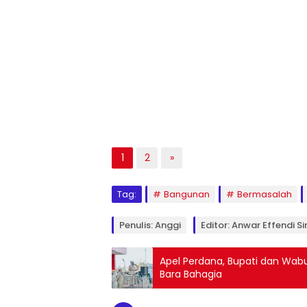
1
2
»
Tag:
Bangunan
Bermasalah
Penulis: Anggi
Editor: Anwar Effendi Si
Apel Perdana, Bupati dan Wabu
Bara Bahagia