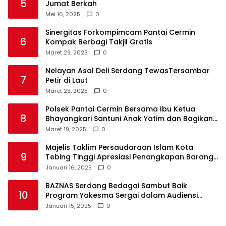
5
Jumat Berkah
Mei 16, 2025
0
Sinergitas Forkompimcam Pantai Cermin
6
Kompak Berbagi Takjil Gratis
Maret 29, 2025
0
Nelayan Asal Deli Serdang TewasTersambar
7
Petir di Laut
Maret 23, 2025
0
Polsek Pantai Cermin Bersama Ibu Ketua
8
Bhayangkari Santuni Anak Yatim dan Bagikan
Takjil
Maret 19, 2025
0
Majelis Taklim Persaudaraan Islam Kota
9
Tebing Tinggi Apresiasi Penangkapan Barang
Haram
Januari 16, 2025
0
BAZNAS Serdang Bedagai Sambut Baik
10
Program Yakesma Sergai dalam Audiensi
Perkenalan Pengurus Baru
Januari 15, 2025
0