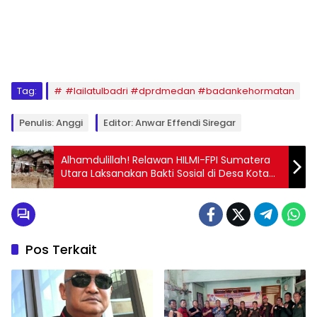
Tag:
#lailatulbadri #dprdmedan #badankehormatan
Penulis: Anggi
Editor: Anwar Effendi Siregar
Alhamdulillah! Relawan HILMI-FPI Sumatera
Utara Laksanakan Bakti Sosial di Desa Kota
Tua Tapanuli Selatan
Pos Terkait