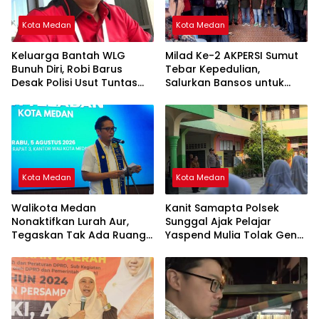
Kota Medan
Kota Medan
Keluarga Bantah WLG
Milad Ke-2 AKPERSI Sumut
Bunuh Diri, Robi Barus
Tebar Kepedulian,
Desak Polisi Usut Tuntas
Salurkan Bansos untuk
Dugaan Kejanggalan
Duafa, Lansia, dan Anak
Yatim
Kota Medan
Kota Medan
Walikota Medan
Kanit Samapta Polsek
Nonaktifkan Lurah Aur,
Sunggal Ajak Pelajar
Tegaskan Tak Ada Ruang
Yaspend Mulia Tolak Geng
bagi Penyalahgunaan
Motor, Tawuran, dan
Wewenang
Narkoba