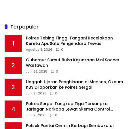
Terpopuler
Polres Tebing Tinggi Tangani Kecelakaan
1
Kereta Api, Satu Pengendara Tewas
Agustus 8, 2026
0
Gubernur Sumut Buka Kejuaraan Mini Soccer
2
Wartawan
Juni 22, 2025
0
Unggah Ujaran Penghinaan di Medsos, Oknum
3
KBS Dilaporkan ke Polres Sergai
Juni 21, 2025
0
Polres Sergai Tangkap Tiga Tersangka
4
Jaringan Narkoba Lewat Skema Control
Delivery
Juni 21, 2025
0
Polsek Pantai Cermin Berbagi Sembako di