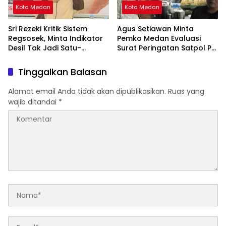
Kota Medan
Kota Medan
Sri Rezeki Kritik Sistem
Agus Setiawan Minta
Regsosek, Minta Indikator
Pemko Medan Evaluasi
Desil Tak Jadi Satu-
Surat Peringatan Satpol PP
satunya Acuan Penyaluran
untuk PKL Jalan Semarang
Bansos
Tinggalkan Balasan
Alamat email Anda tidak akan dipublikasikan.
Ruas yang
wajib ditandai
*