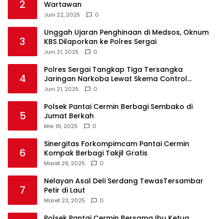
2
Wartawan
Juni 22, 2025
0
Unggah Ujaran Penghinaan di Medsos, Oknum
3
KBS Dilaporkan ke Polres Sergai
Juni 21, 2025
0
Polres Sergai Tangkap Tiga Tersangka
4
Jaringan Narkoba Lewat Skema Control
Delivery
Juni 21, 2025
0
Polsek Pantai Cermin Berbagi Sembako di
5
Jumat Berkah
Mei 16, 2025
0
Sinergitas Forkompimcam Pantai Cermin
6
Kompak Berbagi Takjil Gratis
Maret 29, 2025
0
Nelayan Asal Deli Serdang TewasTersambar
7
Petir di Laut
Maret 23, 2025
0
Polsek Pantai Cermin Bersama Ibu Ketua