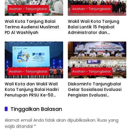
Asahan - Tanjungbalai
Asahan - Tanjungbalai
Wali Kota Tanjung Balai
Wakil Wali Kota Tanjung
Terima Audiensi Muslimat
Balai Lantik 15 Pejabat
PD Al Washliyah
Administrator dan
Pengawas
Asahan - Tanjungbalai
Asahan - Tanjungbalai
Wali Kota dan Wakil Wali
Diskominfo Tanjungbalai
Kota Tanjung Balai Hadiri
Gelar Sosialisasi Evaluasi
Penutupan PRSU Ke-50
Pengisian Evaluasi
Tahun 2026
Pemerintah Digital Tahun
2026
Tinggalkan Balasan
Alamat email Anda tidak akan dipublikasikan.
Ruas yang
wajib ditandai
*