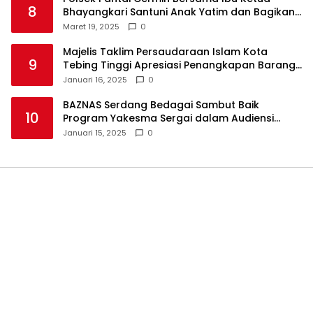
8
Bhayangkari Santuni Anak Yatim dan Bagikan
Takjil
Maret 19, 2025
0
Majelis Taklim Persaudaraan Islam Kota
9
Tebing Tinggi Apresiasi Penangkapan Barang
Haram
Januari 16, 2025
0
BAZNAS Serdang Bedagai Sambut Baik
10
Program Yakesma Sergai dalam Audiensi
Perkenalan Pengurus Baru
Januari 15, 2025
0