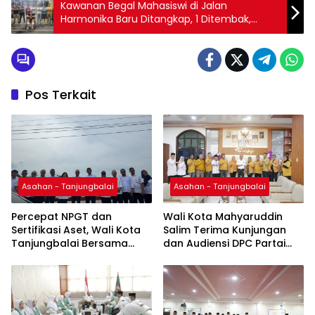
Kawanan Begal Mahasiswi di Jalan
Harmonika Baru Ditangkap, 1 Ditembak,
Rasain Bro…
Pos Terkait
Asahan - Tanjungbalai
Asahan - Tanjungbalai
Percepat NPGT dan
Wali Kota Mahyaruddin
Sertifikasi Aset, Wali Kota
Salim Terima Kunjungan
Tanjungbalai Bersama
dan Audiensi DPC Partai
Kepala Kanwil BPN Provsu
Hanura Tanjung Balai
Tinjau Pulau Milik Pemko