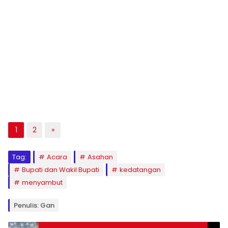
1
2
»
Tag:
Acara
Asahan
Bupati dan Wakil Bupati
kedatangan
menyambut
Penulis: Gan