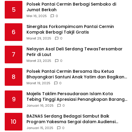
Polsek Pantai Cermin Berbagi Sembako di
5
Jumat Berkah
Mei 16, 2025
0
Sinergitas Forkompimcam Pantai Cermin
6
Kompak Berbagi Takjil Gratis
Maret 29, 2025
0
Nelayan Asal Deli Serdang TewasTersambar
7
Petir di Laut
Maret 23, 2025
0
Polsek Pantai Cermin Bersama Ibu Ketua
8
Bhayangkari Santuni Anak Yatim dan Bagikan
Takjil
Maret 19, 2025
0
Majelis Taklim Persaudaraan Islam Kota
9
Tebing Tinggi Apresiasi Penangkapan Barang
Haram
Januari 16, 2025
0
BAZNAS Serdang Bedagai Sambut Baik
10
Program Yakesma Sergai dalam Audiensi
Perkenalan Pengurus Baru
Januari 15, 2025
0