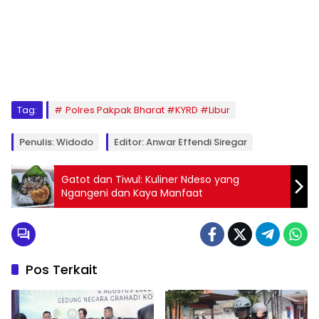
Tag:
Polres Pakpak Bharat #KYRD #Libur
Penulis: Widodo
Editor: Anwar Effendi Siregar
Gatot dan Tiwul: Kuliner Ndeso yang
Ngangeni dan Kaya Manfaat
Pos Terkait