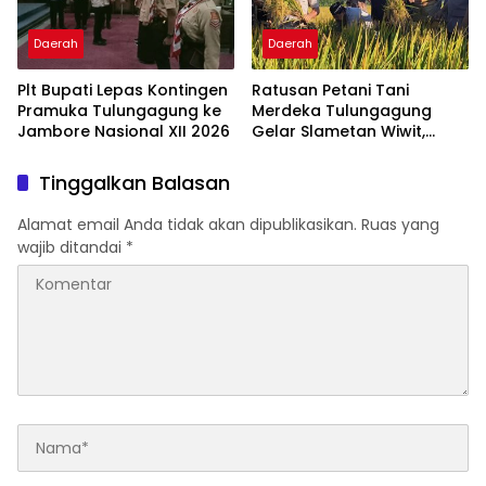
Daerah
Daerah
Plt Bupati Lepas Kontingen
Ratusan Petani Tani
Pramuka Tulungagung ke
Merdeka Tulungagung
Jambore Nasional XII 2026
Gelar Slametan Wiwit,
Deklarasikan Dukungan
Don Muzakir Jadi
Tinggalkan Balasan
Wamentan
Alamat email Anda tidak akan dipublikasikan.
Ruas yang
wajib ditandai
*