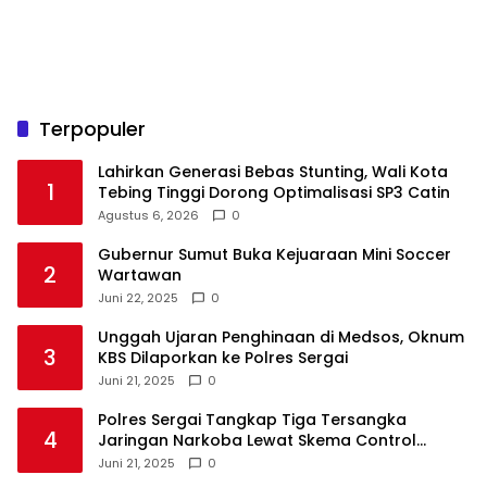
Terpopuler
Lahirkan Generasi Bebas Stunting, Wali Kota
1
Tebing Tinggi Dorong Optimalisasi SP3 Catin
Agustus 6, 2026
0
Gubernur Sumut Buka Kejuaraan Mini Soccer
2
Wartawan
Juni 22, 2025
0
Unggah Ujaran Penghinaan di Medsos, Oknum
3
KBS Dilaporkan ke Polres Sergai
Juni 21, 2025
0
Polres Sergai Tangkap Tiga Tersangka
4
Jaringan Narkoba Lewat Skema Control
Delivery
Juni 21, 2025
0