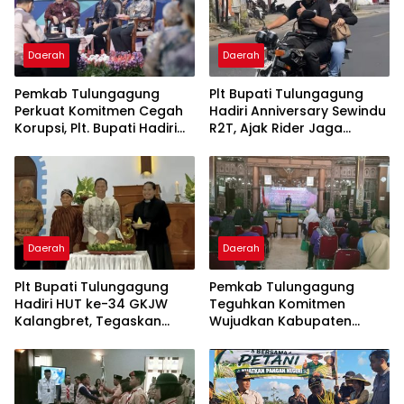
Daerah
Daerah
Pemkab Tulungagung
Plt Bupati Tulungagung
Perkuat Komitmen Cegah
Hadiri Anniversary Sewindu
Korupsi, Plt. Bupati Hadiri
R2T, Ajak Rider Jaga
Rakor Integritas di Grahadi
Keselamatan dan “Jogo
Tulungagung”
Daerah
Daerah
Plt Bupati Tulungagung
Pemkab Tulungagung
Hadiri HUT ke-34 GKJW
Teguhkan Komitmen
Kalangbret, Tegaskan
Wujudkan Kabupaten
Pentingnya Merawat
Layak Anak Lewat Kongres
Kerukunan
Anak 2026