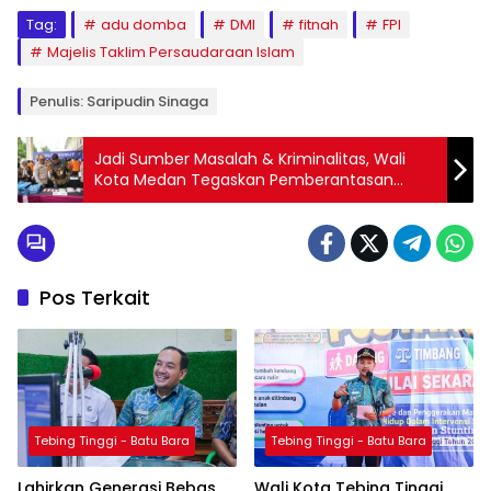
Tag:
adu domba
DMI
fitnah
FPI
Majelis Taklim Persaudaraan Islam
Penulis: Saripudin Sinaga
Jadi Sumber Masalah & Kriminalitas, Wali
Kota Medan Tegaskan Pemberantasan
Narkoba Tanpa Pandang Bulu
Pos Terkait
Tebing Tinggi - Batu Bara
Tebing Tinggi - Batu Bara
Lahirkan Generasi Bebas
Wali Kota Tebing Tinggi