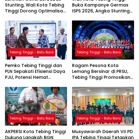
Stunting, Wali Kota Tebing
Buka Kampanye Germas
Tinggi Dorong Optimalisasi
ISPS 2026, Angka Stunting
SP3 Catin
Turun Jadi 1,5 Persen
Tebing Tinggi - Batu Bara
Tebing Tinggi - Batu Bara
Pemko Tebing Tinggi dan
Ragam Pesona Kota
PLN Sepakati Efisiensi Daya
Lemang Bersinar di PRSU,
PJU, Potensi Hemat
Tebing Tinggi Promosikan
Anggaran Capai Ratusan
Budaya dan UMKM
Juta Rupiah per Bulan
Tebing Tinggi - Batu Bara
Tebing Tinggi - Batu Bara
AKPERSI Kota Tebing Tinggi
Musyawarah Daerah VII PD
Dukung Langkah BGN
IPA Tebing Tinggi Tetapkan