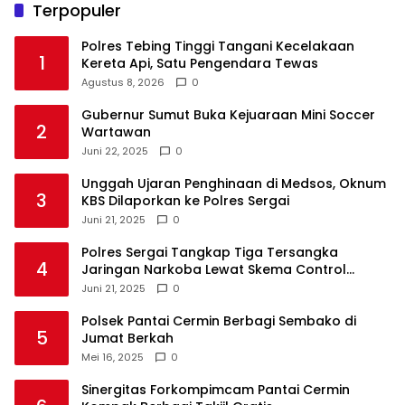
Terpopuler
Polres Tebing Tinggi Tangani Kecelakaan
1
Kereta Api, Satu Pengendara Tewas
Agustus 8, 2026
0
Gubernur Sumut Buka Kejuaraan Mini Soccer
2
Wartawan
Juni 22, 2025
0
Unggah Ujaran Penghinaan di Medsos, Oknum
3
KBS Dilaporkan ke Polres Sergai
Juni 21, 2025
0
Polres Sergai Tangkap Tiga Tersangka
4
Jaringan Narkoba Lewat Skema Control
Delivery
Juni 21, 2025
0
Polsek Pantai Cermin Berbagi Sembako di
5
Jumat Berkah
Mei 16, 2025
0
Sinergitas Forkompimcam Pantai Cermin