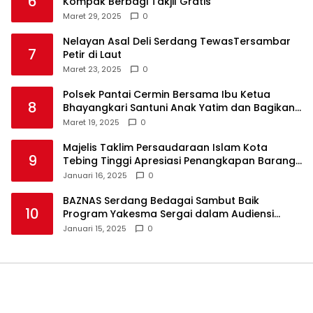
6
Kompak Berbagi Takjil Gratis
Maret 29, 2025
0
Nelayan Asal Deli Serdang TewasTersambar
7
Petir di Laut
Maret 23, 2025
0
Polsek Pantai Cermin Bersama Ibu Ketua
8
Bhayangkari Santuni Anak Yatim dan Bagikan
Takjil
Maret 19, 2025
0
Majelis Taklim Persaudaraan Islam Kota
9
Tebing Tinggi Apresiasi Penangkapan Barang
Haram
Januari 16, 2025
0
BAZNAS Serdang Bedagai Sambut Baik
10
Program Yakesma Sergai dalam Audiensi
Perkenalan Pengurus Baru
Januari 15, 2025
0