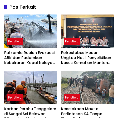
Pos Terkait
Peristiwa
Peristiwa
Patkamla Rubiah Evakuasi
Polrestabes Medan
ABK dan Padamkan
Ungkap Hasil Penyelidikan
Kebakaran Kapal Nelayan
Kasus Kematian Mantan
di Perairan Belawan
Istri Anggota Polisi
Peristiwa
Peristiwa
Korban Perahu Tenggelam
Kecelakaan Maut di
di Sungai Sei Belawan
Perlintasan KA Tanpa