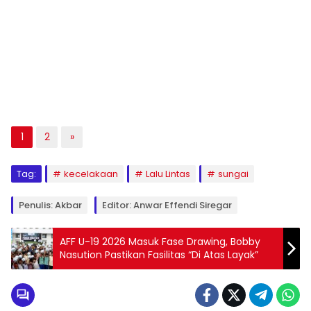
1
2
»
Tag:
kecelakaan
Lalu Lintas
sungai
Penulis: Akbar
Editor: Anwar Effendi Siregar
AFF U-19 2026 Masuk Fase Drawing, Bobby
Nasution Pastikan Fasilitas “Di Atas Layak”