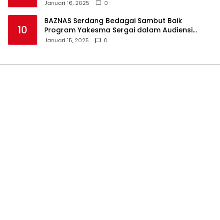
Haram
Januari 16, 2025
0
BAZNAS Serdang Bedagai Sambut Baik
10
Program Yakesma Sergai dalam Audiensi
Perkenalan Pengurus Baru
Januari 15, 2025
0