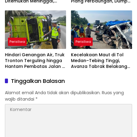
Ditemukan Meninggal,
Plang Perbaungan, Dump
Operasi SAR Resmi Ditutup
Truk Ditabrak KA Putri Deli,
Sopir Tewas
Peristiwa
Peristiwa
Hindari Genangan Air, Truk
Kecelakaan Maut di Tol
Tronton Terguling hingga
Medan–Tebing Tinggi,
Hantam Pembatas Jalan di
Avanza Tabrak Belakang
Jalinsum Sergai
Truk Fuso, Satu
Penumpang Tewas
Tinggalkan Balasan
Alamat email Anda tidak akan dipublikasikan.
Ruas yang
wajib ditandai
*