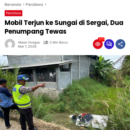
Beranda
Peristiwa
Peristiwa
Mobil Terjun ke Sungai di Sergai, Dua
Penumpang Tewas
377
Akbar Siregar
2 Min Baca
Mei 7, 2026