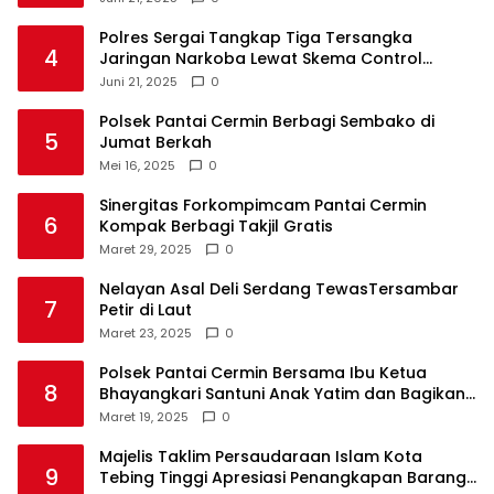
Polres Sergai Tangkap Tiga Tersangka
4
Jaringan Narkoba Lewat Skema Control
Delivery
Juni 21, 2025
0
Polsek Pantai Cermin Berbagi Sembako di
5
Jumat Berkah
Mei 16, 2025
0
Sinergitas Forkompimcam Pantai Cermin
6
Kompak Berbagi Takjil Gratis
Maret 29, 2025
0
Nelayan Asal Deli Serdang TewasTersambar
7
Petir di Laut
Maret 23, 2025
0
Polsek Pantai Cermin Bersama Ibu Ketua
8
Bhayangkari Santuni Anak Yatim dan Bagikan
Takjil
Maret 19, 2025
0
Majelis Taklim Persaudaraan Islam Kota
9
Tebing Tinggi Apresiasi Penangkapan Barang