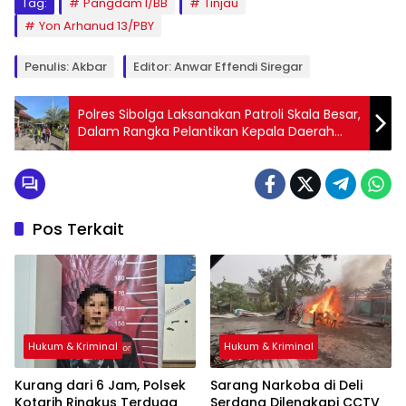
Tag:
Pangdam I/BB
Tinjau
Yon Arhanud 13/PBY
Penulis: Akbar
Editor: Anwar Effendi Siregar
Polres Sibolga Laksanakan Patroli Skala Besar,
Dalam Rangka Pelantikan Kepala Daerah
Terpilih
Pos Terkait
Hukum & Kriminal
Hukum & Kriminal
Kurang dari 6 Jam, Polsek
Sarang Narkoba di Deli
Kotarih Ringkus Terduga
Serdang Dilengkapi CCTV