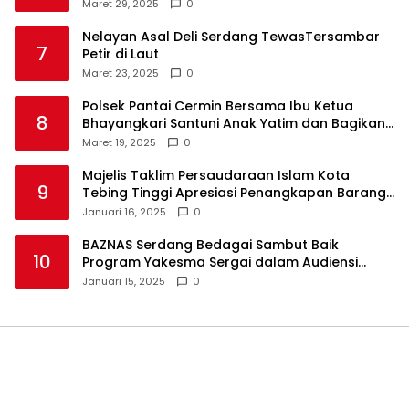
Maret 29, 2025
0
Nelayan Asal Deli Serdang TewasTersambar
7
Petir di Laut
Maret 23, 2025
0
Polsek Pantai Cermin Bersama Ibu Ketua
8
Bhayangkari Santuni Anak Yatim dan Bagikan
Takjil
Maret 19, 2025
0
Majelis Taklim Persaudaraan Islam Kota
9
Tebing Tinggi Apresiasi Penangkapan Barang
Haram
Januari 16, 2025
0
BAZNAS Serdang Bedagai Sambut Baik
10
Program Yakesma Sergai dalam Audiensi
Perkenalan Pengurus Baru
Januari 15, 2025
0