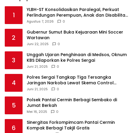
YLBH-ST Konsolidasikan Paralegal, Perkuat
1
Perlindungan Perempuan, Anak dan Disabilitas
Agustus 7, 2026
0
Gubernur Sumut Buka Kejuaraan Mini Soccer
2
Wartawan
Juni 22, 2025
0
Unggah Ujaran Penghinaan di Medsos, Oknum
3
KBS Dilaporkan ke Polres Sergai
Juni 21, 2025
0
Polres Sergai Tangkap Tiga Tersangka
4
Jaringan Narkoba Lewat Skema Control
Delivery
Juni 21, 2025
0
Polsek Pantai Cermin Berbagi Sembako di
5
Jumat Berkah
Mei 16, 2025
0
Sinergitas Forkompimcam Pantai Cermin
6
Kompak Berbagi Takjil Gratis