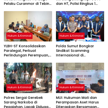
Pelaku Curanmor di Tebing
dan HT, Polisi Ringkus 1
Tinggi
Orang
Hukum & Kriminal
Hukum & Kriminal
YLBH-ST Konsolidasikan
Polda Sumut Bongkar
Paralegal, Perkuat
Sindikat Scamming
Perlindungan Perempuan,
Internasional di
Apartemen Medan, Korban
Asal Kalimantan Rugi Rp6,7
Miliar
Hukum & Kriminal
Hukum & Kriminal
Polres Sergai Gerebek
‎MUI: Hukuman Mati dan
Sarang Narkoba di
Perampasan Aset Harus
Pegajahan, Lapak Diduga
Diterapkan Bersamaan