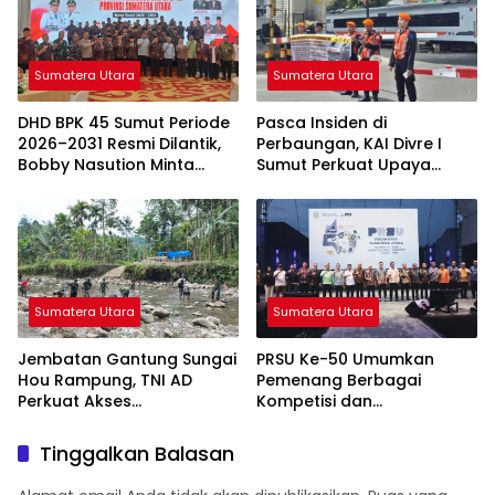
Sumatera Utara
Sumatera Utara
DHD BPK 45 Sumut Periode
Pasca Insiden di
2026–2031 Resmi Dilantik,
Perbaungan, KAI Divre I
Bobby Nasution Minta
Sumut Perkuat Upaya
Semangat Kejuangan
Keselamatan di
Ditularkan ke Generasi
Perlintasan Sebidang
Muda
Sumatera Utara
Sumatera Utara
Jembatan Gantung Sungai
PRSU Ke-50 Umumkan
Hou Rampung, TNI AD
Pemenang Berbagai
Perkuat Akses
Kompetisi dan
Transportasi Warga di
Penghargaan, Apresiasi
Nias
Kreativitas serta Potensi
Tinggalkan Balasan
Daerah Sumatera Utara