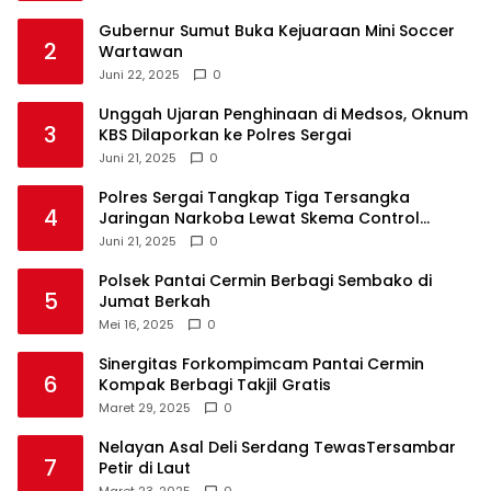
Gubernur Sumut Buka Kejuaraan Mini Soccer
2
Wartawan
Juni 22, 2025
0
Unggah Ujaran Penghinaan di Medsos, Oknum
3
KBS Dilaporkan ke Polres Sergai
Juni 21, 2025
0
Polres Sergai Tangkap Tiga Tersangka
4
Jaringan Narkoba Lewat Skema Control
Delivery
Juni 21, 2025
0
Polsek Pantai Cermin Berbagi Sembako di
5
Jumat Berkah
Mei 16, 2025
0
Sinergitas Forkompimcam Pantai Cermin
6
Kompak Berbagi Takjil Gratis
Maret 29, 2025
0
Nelayan Asal Deli Serdang TewasTersambar
7
Petir di Laut
Maret 23, 2025
0