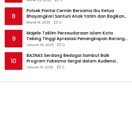
Polsek Pantai Cermin Bersama Ibu Ketua
8
Bhayangkari Santuni Anak Yatim dan Bagikan
Takjil
Maret 19, 2025
0
Majelis Taklim Persaudaraan Islam Kota
9
Tebing Tinggi Apresiasi Penangkapan Barang
Haram
Januari 16, 2025
0
BAZNAS Serdang Bedagai Sambut Baik
10
Program Yakesma Sergai dalam Audiensi
Perkenalan Pengurus Baru
Januari 15, 2025
0