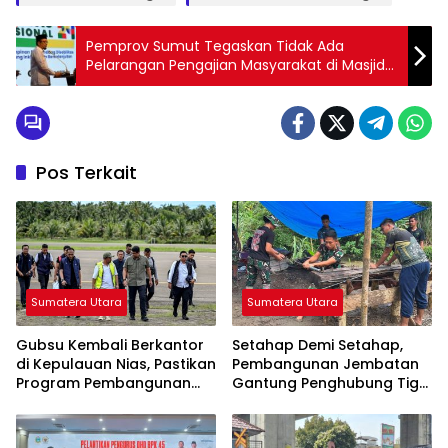
Pemprov Sumut Tegaskan Tidak Ada
Pelarangan Pengajian Masyarakat di Masjid
Gubernur
Pos Terkait
Sumatera Utara
Sumatera Utara
Gubsu Kembali Berkantor
Setahap Demi Setahap,
di Kepulauan Nias, Pastikan
Pembangunan Jembatan
Program Pembangunan
Gantung Penghubung Tiga
Berkelanjutan
Desa di Nias Utara Mulai
Terwujud