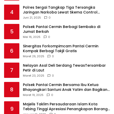
Polres Sergai Tangkap Tiga Tersangka
4
Jaringan Narkoba Lewat Skema Control
Delivery
Juni 21, 2025
0
Polsek Pantai Cermin Berbagi Sembako di
5
Jumat Berkah
Mei 16, 2025
0
Sinergitas Forkompimcam Pantai Cermin
6
Kompak Berbagi Takjil Gratis
Maret 29, 2025
0
Nelayan Asal Deli Serdang TewasTersambar
7
Petir di Laut
Maret 23, 2025
0
Polsek Pantai Cermin Bersama Ibu Ketua
8
Bhayangkari Santuni Anak Yatim dan Bagikan
Takjil
Maret 19, 2025
0
Majelis Taklim Persaudaraan Islam Kota
9
Tebing Tinggi Apresiasi Penangkapan Barang
Haram