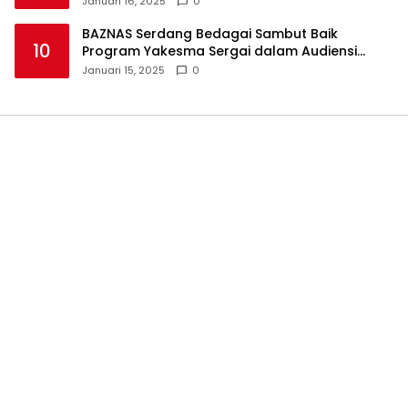
Januari 16, 2025
0
BAZNAS Serdang Bedagai Sambut Baik
10
Program Yakesma Sergai dalam Audiensi
Perkenalan Pengurus Baru
Januari 15, 2025
0