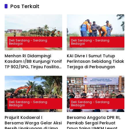
Pos Terkait
Deli Serdang - Serdang
Deli Serdang - Serdang
Bedagai
Bedagai
Menhan RI Didampingi
KAI Divre I Sumut Tutup
Kasdam I/BB Kunjungi Yonif
Perlintasan Sebidang Tidak
TP 902/SPG, Tinjau Fasilitas
Terjaga di Perbaungan
dan Beri Motivasi Prajurit
Deli Serdang - Serdang
Deli Serdang - Serdang
Bedagai
Bedagai
Prajurit Kodaeral I
Bersama Anggota DPR RI,
Bersama Warga Gelar Aksi
Pemkab Sergai Perkuat
Bersih Lingkungan di Limau
Daya Saing UMKM Lewat