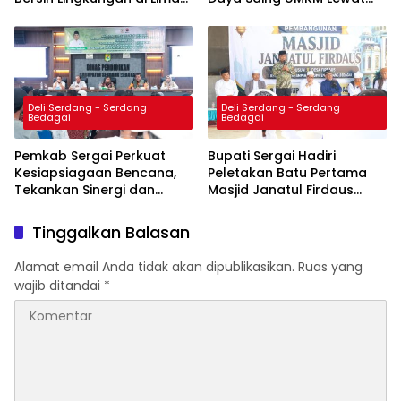
Manis
Sosialisasi Literasi Sadar
Halal
Deli Serdang - Serdang
Deli Serdang - Serdang
Bedagai
Bedagai
Pemkab Sergai Perkuat
Bupati Sergai Hadiri
Kesiapsiagaan Bencana,
Peletakan Batu Pertama
Tekankan Sinergi dan
Masjid Janatul Firdaus
Penguatan Logistik
Markaz Jamaah Tabligh
Tinggalkan Balasan
Alamat email Anda tidak akan dipublikasikan.
Ruas yang
wajib ditandai
*