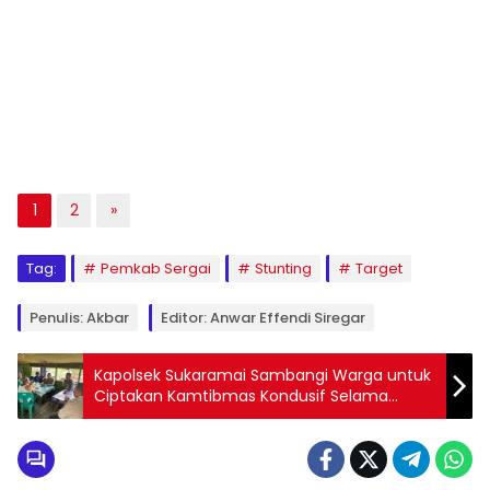
1
2
»
Tag:
Pemkab Sergai
Stunting
Target
Penulis: Akbar
Editor: Anwar Effendi Siregar
Kapolsek Sukaramai Sambangi Warga untuk
Ciptakan Kamtibmas Kondusif Selama
Ramadan