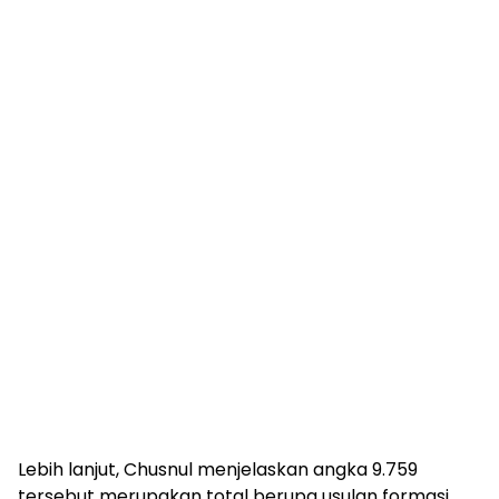
Lebih lanjut, Chusnul menjelaskan angka 9.759
tersebut merupakan total berupa usulan formasi