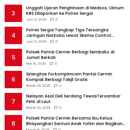
Unggah Ujaran Penghinaan di Medsos, Oknum
3
KBS Dilaporkan ke Polres Sergai
Juni 21, 2025
0
Polres Sergai Tangkap Tiga Tersangka
4
Jaringan Narkoba Lewat Skema Control
Delivery
Juni 21, 2025
0
Polsek Pantai Cermin Berbagi Sembako di
5
Jumat Berkah
Mei 16, 2025
0
Sinergitas Forkompimcam Pantai Cermin
6
Kompak Berbagi Takjil Gratis
Maret 29, 2025
0
Nelayan Asal Deli Serdang TewasTersambar
7
Petir di Laut
Maret 23, 2025
0
Polsek Pantai Cermin Bersama Ibu Ketua
8
Bhayangkari Santuni Anak Yatim dan Bagikan
Takjil
Maret 19, 2025
0