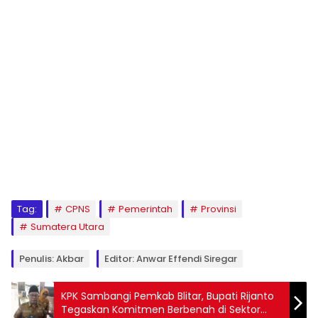
Tag:
CPNS
Pemerintah
Provinsi
Sumatera Utara
Penulis: Akbar
Editor: Anwar Effendi Siregar
KPK Sambangi Pemkab Blitar, Bupati Rijanto
Tegaskan Komitmen Berbenah di Sektor