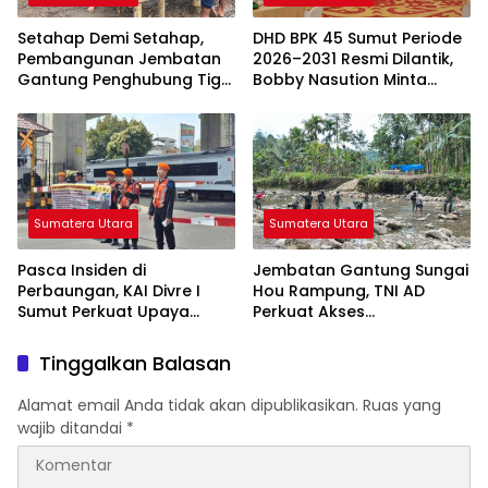
Setahap Demi Setahap,
DHD BPK 45 Sumut Periode
Pembangunan Jembatan
2026–2031 Resmi Dilantik,
Gantung Penghubung Tiga
Bobby Nasution Minta
Desa di Nias Utara Mulai
Semangat Kejuangan
Terwujud
Ditularkan ke Generasi
Muda
Sumatera Utara
Sumatera Utara
Pasca Insiden di
Jembatan Gantung Sungai
Perbaungan, KAI Divre I
Hou Rampung, TNI AD
Sumut Perkuat Upaya
Perkuat Akses
Keselamatan di
Transportasi Warga di
Perlintasan Sebidang
Nias
Tinggalkan Balasan
Alamat email Anda tidak akan dipublikasikan.
Ruas yang
wajib ditandai
*