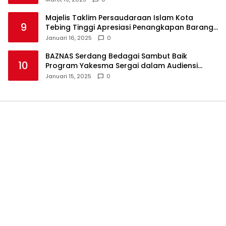
Majelis Taklim Persaudaraan Islam Kota
9
Tebing Tinggi Apresiasi Penangkapan Barang
Haram
Januari 16, 2025
0
BAZNAS Serdang Bedagai Sambut Baik
10
Program Yakesma Sergai dalam Audiensi
Perkenalan Pengurus Baru
Januari 15, 2025
0