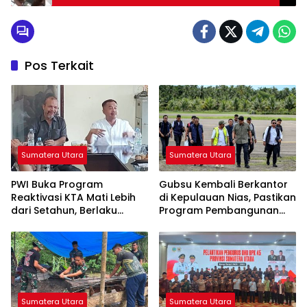
Rawan Korupsi
Pos Terkait
Sumatera Utara
Sumatera Utara
PWI Buka Program
Gubsu Kembali Berkantor
Reaktivasi KTA Mati Lebih
di Kepulauan Nias, Pastikan
dari Setahun, Berlaku
Program Pembangunan
hingga 30 September 2026
Berkelanjutan
Sumatera Utara
Sumatera Utara