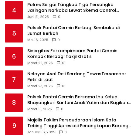
Polres Sergai Tangkap Tiga Tersangka
4
Jaringan Narkoba Lewat Skema Control
Delivery
Juni 21, 2025
0
Polsek Pantai Cermin Berbagi Sembako di
5
Jumat Berkah
Mei 16, 2025
0
Sinergitas Forkompimcam Pantai Cermin
6
Kompak Berbagi Takjil Gratis
Maret 29, 2025
0
Nelayan Asal Deli Serdang TewasTersambar
7
Petir di Laut
Maret 23, 2025
0
Polsek Pantai Cermin Bersama Ibu Ketua
8
Bhayangkari Santuni Anak Yatim dan Bagikan
Takjil
Maret 19, 2025
0
Majelis Taklim Persaudaraan Islam Kota
9
Tebing Tinggi Apresiasi Penangkapan Barang
Haram
Januari 16, 2025
0