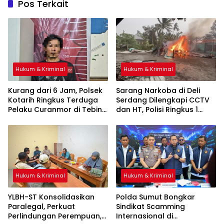
Pos Terkait
Hukum & Kriminal
Hukum & Kriminal
Kurang dari 6 Jam, Polsek
Sarang Narkoba di Deli
Kotarih Ringkus Terduga
Serdang Dilengkapi CCTV
Pelaku Curanmor di Tebing
dan HT, Polisi Ringkus 1
Tinggi
Orang
Hukum & Kriminal
Hukum & Kriminal
YLBH-ST Konsolidasikan
Polda Sumut Bongkar
Paralegal, Perkuat
Sindikat Scamming
Perlindungan Perempuan,
Internasional di