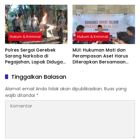
Apartemen Medan, Korban
Asal Kalimantan Rugi Rp6,7
Miliar
Hukum & Kriminal
Hukum & Kriminal
Polres Sergai Gerebek
‎MUI: Hukuman Mati dan
Sarang Narkoba di
Perampasan Aset Harus
Pegajahan, Lapak Diduga
Diterapkan Bersamaan
Tempat Transaksi Sabu
Dibakar
Tinggalkan Balasan
Alamat email Anda tidak akan dipublikasikan.
Ruas yang
wajib ditandai
*