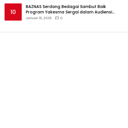
BAZNAS Serdang Bedagai Sambut Baik
10
Program Yakesma Sergai dalam Audiensi
Perkenalan Pengurus Baru
Januari 15, 2025
0