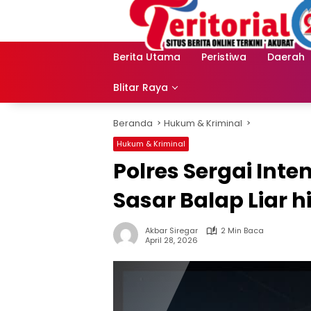
Langsung
ke
konten
Berita Utama
Peristiwa
Daerah
Blitar Raya
Beranda
Hukum & Kriminal
Hukum & Kriminal
Polres Sergai Inte
Sasar Balap Liar 
Akbar Siregar
2 Min Baca
April 28, 2026