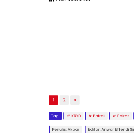
1
2
»
Tag:
KRYD
Patroli
Polres
Penulis: Akbar
Editor: Anwar Effendi S