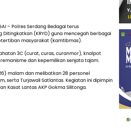
I – Polres Serdang Bedagai terus
ng Ditingkatkan (KRYD) guna mencegah berbagai
tertiban masyarakat (kamtibmas).
ejahatan 3C (curat, curas, curanmor), knalpot
premanisme dan kepemilikan senjata tajam.
026) malam dan melibatkan 28 personel
m, serta Turjawali Satlantas. Kegiatan ini dipimpin
dan Kasat Lantas AKP Gokma Silitonga.