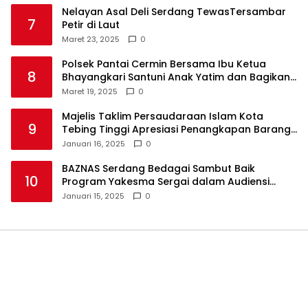
Nelayan Asal Deli Serdang TewasTersambar
7
Petir di Laut
Maret 23, 2025
0
Polsek Pantai Cermin Bersama Ibu Ketua
8
Bhayangkari Santuni Anak Yatim dan Bagikan
Takjil
Maret 19, 2025
0
Majelis Taklim Persaudaraan Islam Kota
9
Tebing Tinggi Apresiasi Penangkapan Barang
Haram
Januari 16, 2025
0
BAZNAS Serdang Bedagai Sambut Baik
10
Program Yakesma Sergai dalam Audiensi
Perkenalan Pengurus Baru
Januari 15, 2025
0