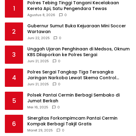
Polres Tebing Tinggi Tangani Kecelakaan
1
Kereta Api, Satu Pengendara Tewas
Agustus 8, 2026
0
Gubernur Sumut Buka Kejuaraan Mini Soccer
2
Wartawan
Juni 22, 2025
0
Unggah Ujaran Penghinaan di Medsos, Oknum
3
KBS Dilaporkan ke Polres Sergai
Juni 21, 2025
0
Polres Sergai Tangkap Tiga Tersangka
4
Jaringan Narkoba Lewat Skema Control
Delivery
Juni 21, 2025
0
Polsek Pantai Cermin Berbagi Sembako di
5
Jumat Berkah
Mei 16, 2025
0
Sinergitas Forkompimcam Pantai Cermin
6
Kompak Berbagi Takjil Gratis
Maret 29, 2025
0