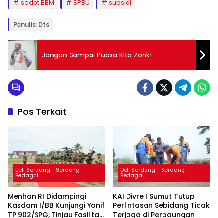
sedot BBM
SPBU
subsidi
Penulis: Dts
Jangan Sampai Puasa Kita Zonk!
Pos Terkait
Deli Serdang - Serdang
Deli Serdang - Serdang
Bedagai
Bedagai
Menhan RI Didampingi
KAI Divre I Sumut Tutup
Kasdam I/BB Kunjungi Yonif
Perlintasan Sebidang Tidak
TP 902/SPG, Tinjau Fasilitas
Terjaga di Perbaungan