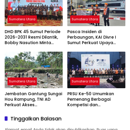
Sumatera Utara
Sumatera Utara
DHD BPK 45 Sumut Periode
Pasca Insiden di
2026–2031 Resmi Dilantik,
Perbaungan, KAI Divre I
Bobby Nasution Minta
Sumut Perkuat Upaya
Semangat Kejuangan
Keselamatan di
Ditularkan ke Generasi
Perlintasan Sebidang
Muda
Sumatera Utara
Sumatera Utara
Jembatan Gantung Sungai
PRSU Ke-50 Umumkan
Hou Rampung, TNI AD
Pemenang Berbagai
Perkuat Akses
Kompetisi dan
Transportasi Warga di
Penghargaan, Apresiasi
Nias
Kreativitas serta Potensi
Tinggalkan Balasan
Daerah Sumatera Utara
Alamat email Anda tidak akan dipublikasikan.
Ruas yang