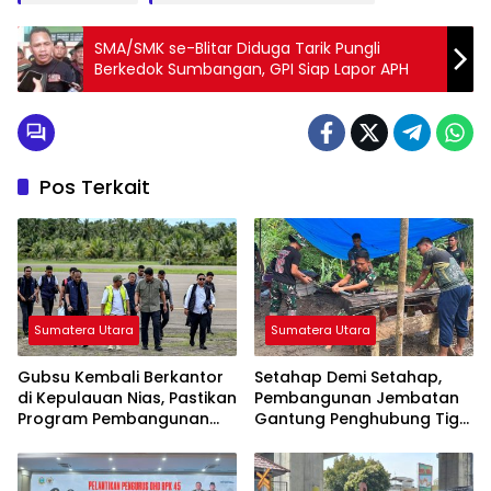
SMA/SMK se-Blitar Diduga Tarik Pungli
Berkedok Sumbangan, GPI Siap Lapor APH
Pos Terkait
Sumatera Utara
Sumatera Utara
Gubsu Kembali Berkantor
Setahap Demi Setahap,
di Kepulauan Nias, Pastikan
Pembangunan Jembatan
Program Pembangunan
Gantung Penghubung Tiga
Berkelanjutan
Desa di Nias Utara Mulai
Terwujud