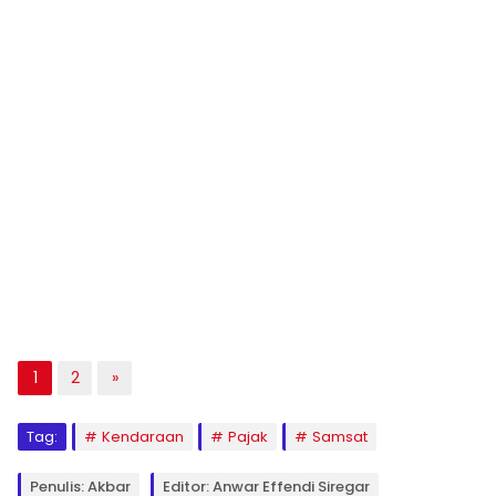
1
2
»
Tag:
Kendaraan
Pajak
Samsat
Penulis: Akbar
Editor: Anwar Effendi Siregar