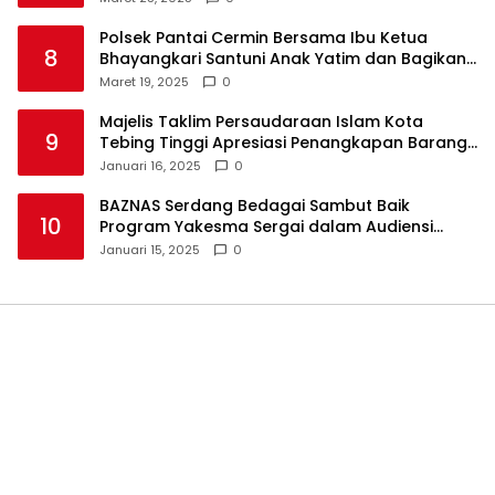
Polsek Pantai Cermin Bersama Ibu Ketua
8
Bhayangkari Santuni Anak Yatim dan Bagikan
Takjil
Maret 19, 2025
0
Majelis Taklim Persaudaraan Islam Kota
9
Tebing Tinggi Apresiasi Penangkapan Barang
Haram
Januari 16, 2025
0
BAZNAS Serdang Bedagai Sambut Baik
10
Program Yakesma Sergai dalam Audiensi
Perkenalan Pengurus Baru
Januari 15, 2025
0