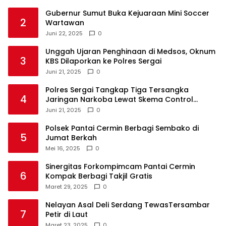
Gubernur Sumut Buka Kejuaraan Mini Soccer
2
Wartawan
Juni 22, 2025
0
Unggah Ujaran Penghinaan di Medsos, Oknum
3
KBS Dilaporkan ke Polres Sergai
Juni 21, 2025
0
Polres Sergai Tangkap Tiga Tersangka
4
Jaringan Narkoba Lewat Skema Control
Delivery
Juni 21, 2025
0
Polsek Pantai Cermin Berbagi Sembako di
5
Jumat Berkah
Mei 16, 2025
0
Sinergitas Forkompimcam Pantai Cermin
6
Kompak Berbagi Takjil Gratis
Maret 29, 2025
0
Nelayan Asal Deli Serdang TewasTersambar
7
Petir di Laut
Maret 23, 2025
0