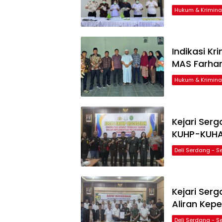
Hukum & Krimina
Indikasi Kr
MAS Farhan
Hukum & Krimina
Kejari Serg
KUHP-KUHA
Deli Serdang - 
Kejari Ser
Aliran Ke
Deli Serdang - 