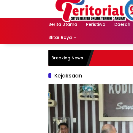
Langsung
ke
konten
Berita Utama
Peristiwa
Daerah
Blitar Raya
Breaking News
Kejaksaan