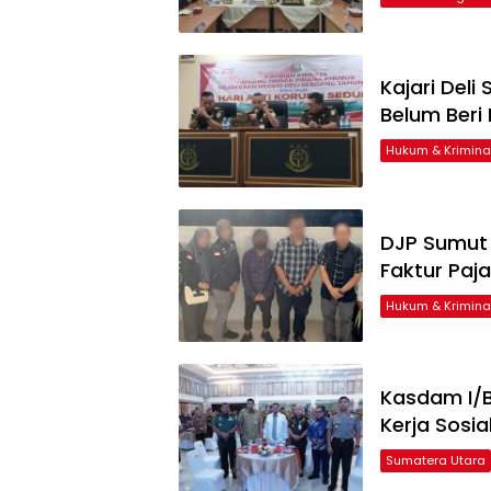
Kajari Del
Belum Beri
Hukum & Krimina
DJP Sumut 
Faktur Paja
Hukum & Krimina
Kasdam I/
Kerja Sosi
Sumatera Utara