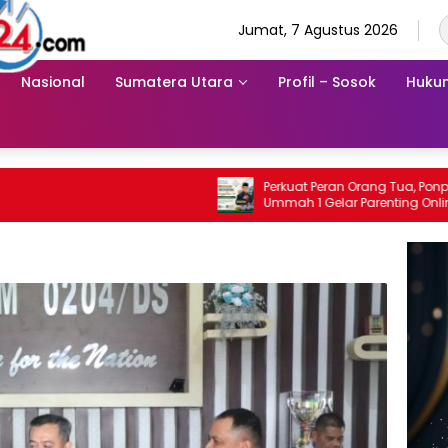
Jumat, 7 Agustus 2026
Nasional
Sumatera Utara
Profil – Sosok
Hukum
Perkuat Peran Orang Tua, Ponpes Khairul
Ummah 1 Gelar Parenting Online Wali
Santri