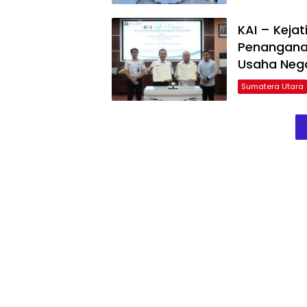
KAI – Keja
Penangana
Usaha Neg
Sumatera Utara