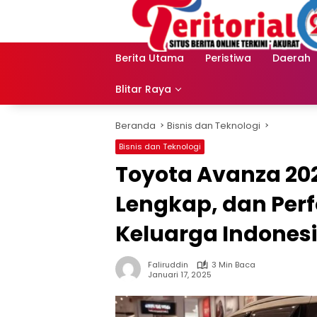
Langsung
ke
konten
Berita Utama
Peristiwa
Daerah
Blitar Raya
Beranda
Bisnis dan Teknologi
Bisnis dan Teknologi
Toyota Avanza 202
Lengkap, dan Perf
Keluarga Indones
Faliruddin
3 Min Baca
Januari 17, 2025