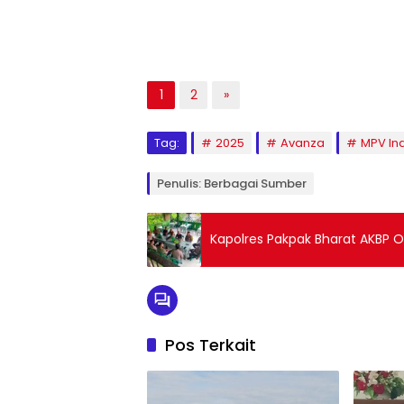
1
2
»
Tag:
2025
Avanza
MPV In
Penulis: Berbagai Sumber
Kapolres Pakpak Bharat AKBP 
Pos Terkait