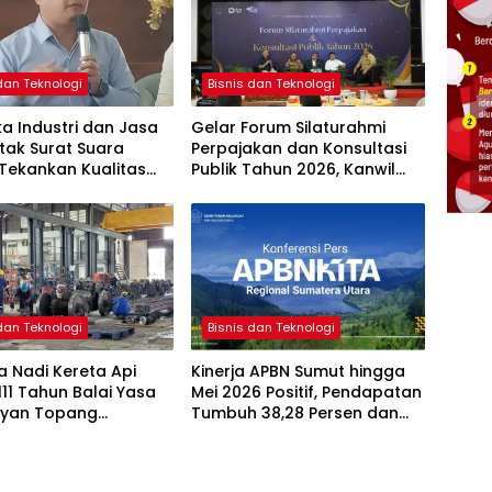
dan Teknologi
Bisnis dan Teknologi
a Industri dan Jasa
Gelar Forum Silaturahmi
tak Surat Suara
Perpajakan dan Konsultasi
 Tekankan Kualitas
Publik Tahun 2026, Kanwil
tepatan Waktu
DJP Sumut I Perkuat Sinergi
dengan Pemangku
Kepentingan
dan Teknologi
Bisnis dan Teknologi
 Nadi Kereta Api
Kinerja APBN Sumut hingga
111 Tahun Balai Yasa
Mei 2026 Positif, Pendapatan
ayan Topang
Tumbuh 38,28 Persen dan
lan Sarana dan
Belanja Negara Capai
 Angkutan
Rp30,12 Triliun