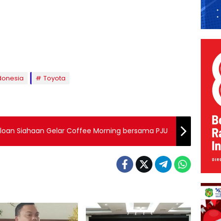
donesia
Toyota
Oloan Siahaan Gelar Coffee Morning bersama PJU