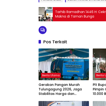
Tarhib Ramadhan 1446 H: Cekr
Makna di Taman Bunga
Pos Terkait
Berita Utama
Berita
Gerakan Pangan Murah
Plt Bup
Tulungagung 2026, Jaga
Pimpin
Stabilitas Harga dan
10.000 
Dongkrak UMKM Lokal
Sambut 