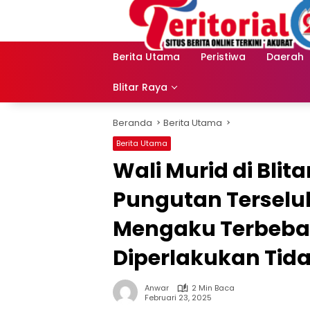
Langsung
ke
konten
Berita Utama
Peristiwa
Daerah
Blitar Raya
Beranda
Berita Utama
Berita Utama
Wali Murid di Blit
Pungutan Terselu
Mengaku Terbeban
Diperlakukan Tida
Anwar
2 Min Baca
Februari 23, 2025