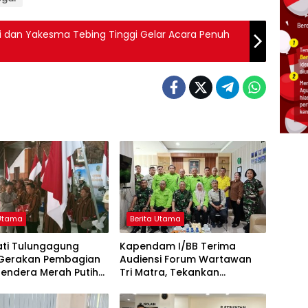
i dan Yakesma Tebing Tinggi Gelar Acara Penuh
 Utama
Berita Utama
ati Tulungagung
Kapendam I/BB Terima
 Gerakan Pembagian
Audiensi Forum Wartawan
Bendera Merah Putih
Tri Matra, Tekankan
HUT ke-81 RI
Profesionalisme dan
Independensi Pers