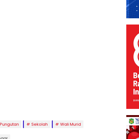
Pungutan
Sekolah
Wali Murid
egar