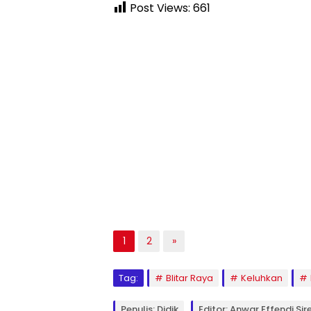
Post Views:
661
1
2
»
Tag:
Blitar Raya
Keluhkan
Penulis: Didik
Editor: Anwar Effendi Sir