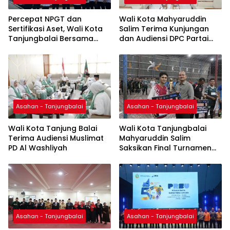
Percepat NPGT dan
Wali Kota Mahyaruddin
Sertifikasi Aset, Wali Kota
Salim Terima Kunjungan
Tanjungbalai Bersama
dan Audiensi DPC Partai
Kepala Kanwil BPN Provsu
Hanura Tanjung Balai
Tinjau Pulau Milik Pemko
Asahan - Tanjungbalai
Asahan - Tanjungbalai
Wali Kota Tanjung Balai
Wali Kota Tanjungbalai
Terima Audiensi Muslimat
Mahyaruddin Salim
PD Al Washliyah
Saksikan Final Turnamen
Futsal Pemko Cup 2026
Asahan - Tanjungbalai
Asahan - Tanjungbalai