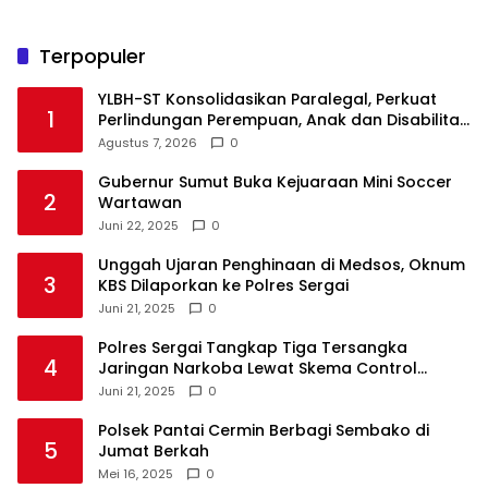
Terpopuler
YLBH-ST Konsolidasikan Paralegal, Perkuat
1
Perlindungan Perempuan, Anak dan Disabilitas
Agustus 7, 2026
0
Gubernur Sumut Buka Kejuaraan Mini Soccer
2
Wartawan
Juni 22, 2025
0
Unggah Ujaran Penghinaan di Medsos, Oknum
3
KBS Dilaporkan ke Polres Sergai
Juni 21, 2025
0
Polres Sergai Tangkap Tiga Tersangka
4
Jaringan Narkoba Lewat Skema Control
Delivery
Juni 21, 2025
0
Polsek Pantai Cermin Berbagi Sembako di
5
Jumat Berkah
Mei 16, 2025
0