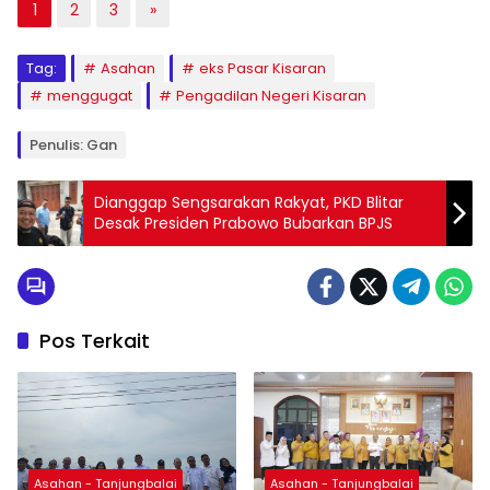
1
2
3
»
Tag:
Asahan
eks Pasar Kisaran
menggugat
Pengadilan Negeri Kisaran
Penulis: Gan
Dianggap Sengsarakan Rakyat, PKD Blitar
Desak Presiden Prabowo Bubarkan BPJS
Pos Terkait
Asahan - Tanjungbalai
Asahan - Tanjungbalai