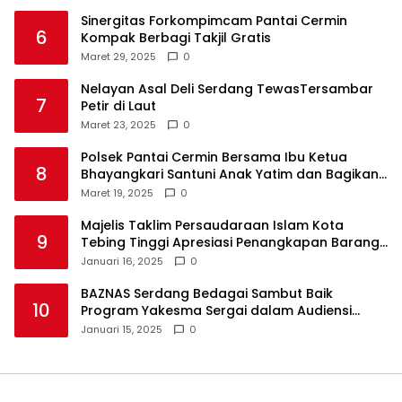
Sinergitas Forkompimcam Pantai Cermin
6
Kompak Berbagi Takjil Gratis
Maret 29, 2025
0
Nelayan Asal Deli Serdang TewasTersambar
7
Petir di Laut
Maret 23, 2025
0
Polsek Pantai Cermin Bersama Ibu Ketua
8
Bhayangkari Santuni Anak Yatim dan Bagikan
Takjil
Maret 19, 2025
0
Majelis Taklim Persaudaraan Islam Kota
9
Tebing Tinggi Apresiasi Penangkapan Barang
Haram
Januari 16, 2025
0
BAZNAS Serdang Bedagai Sambut Baik
10
Program Yakesma Sergai dalam Audiensi
Perkenalan Pengurus Baru
Januari 15, 2025
0