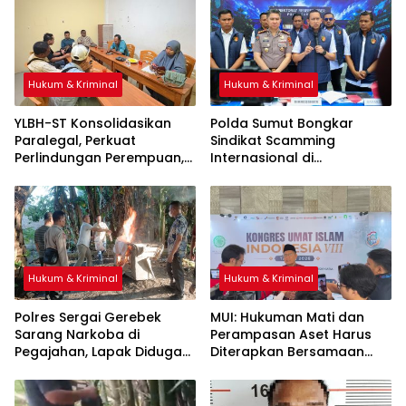
Hukum & Kriminal
Hukum & Kriminal
YLBH-ST Konsolidasikan
Polda Sumut Bongkar
Paralegal, Perkuat
Sindikat Scamming
Perlindungan Perempuan,
Internasional di
Apartemen Medan, Korban
Asal Kalimantan Rugi Rp6,7
Miliar
Hukum & Kriminal
Hukum & Kriminal
Polres Sergai Gerebek
‎MUI: Hukuman Mati dan
Sarang Narkoba di
Perampasan Aset Harus
Pegajahan, Lapak Diduga
Diterapkan Bersamaan
Tempat Transaksi Sabu
Dibakar