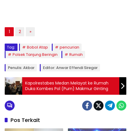
1
2
»
Tag:
Bobol Atap
pencurian
Polsek Tanjung Beringin
Rumah
Penulis: Akbar
Editor: Anwar Effendi Siregar
Kapolrestabes Medan Melayat ke Rumah
Duka Kombes Pol (Purn) Makmur Ginting
Pos Terkait