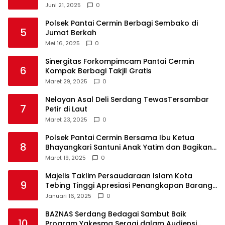
Delivery
Juni 21, 2025
0
Polsek Pantai Cermin Berbagi Sembako di
5
Jumat Berkah
Mei 16, 2025
0
Sinergitas Forkompimcam Pantai Cermin
6
Kompak Berbagi Takjil Gratis
Maret 29, 2025
0
Nelayan Asal Deli Serdang TewasTersambar
7
Petir di Laut
Maret 23, 2025
0
Polsek Pantai Cermin Bersama Ibu Ketua
8
Bhayangkari Santuni Anak Yatim dan Bagikan
Takjil
Maret 19, 2025
0
Majelis Taklim Persaudaraan Islam Kota
9
Tebing Tinggi Apresiasi Penangkapan Barang
Haram
Januari 16, 2025
0
BAZNAS Serdang Bedagai Sambut Baik
10
Program Yakesma Sergai dalam Audiensi