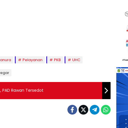
anura
Pelayanan
PKB
UHC
regar
n, PAD Rawan Tersedot