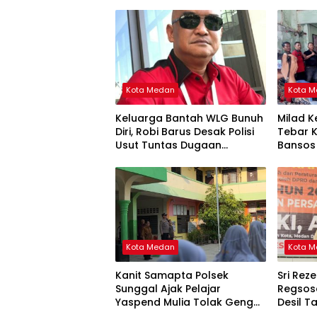
Kota Medan
Kota 
Keluarga Bantah WLG Bunuh
Milad K
Diri, Robi Barus Desak Polisi
Tebar K
Usut Tuntas Dugaan
Bansos 
Kejanggalan
dan An
Kota Medan
Kota 
Kanit Samapta Polsek
Sri Reze
Sunggal Ajak Pelajar
Regsose
Yaspend Mulia Tolak Geng
Desil T
Motor, Tawuran, dan
Acuan 