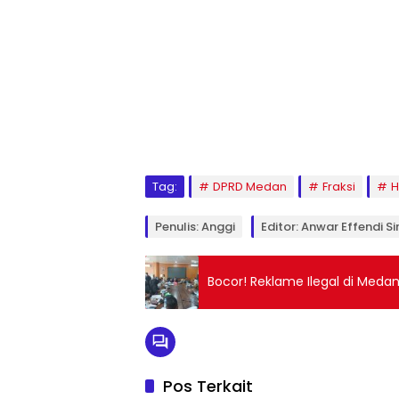
Tag:
DPRD Medan
Fraksi
H
Penulis: Anggi
Editor: Anwar Effendi Si
Bocor! Reklame Ilegal di Meda
Pos Terkait