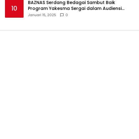
BAZNAS Serdang Bedagai Sambut Baik
10
Program Yakesma Sergai dalam Audiensi
Perkenalan Pengurus Baru
Januari 15, 2025
0