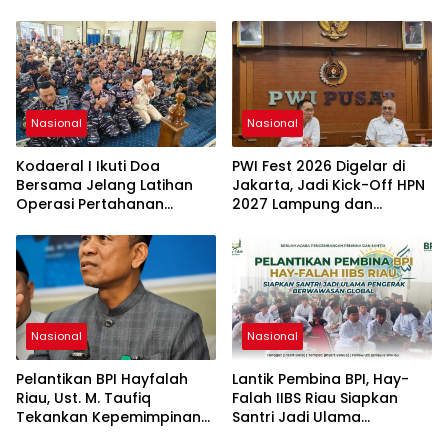
Nasional
Nasional
Kodaeral I Ikuti Doa
PWI Fest 2026 Digelar di
Bersama Jelang Latihan
Jakarta, Jadi Kick-Off HPN
Operasi Pertahanan
2027 Lampung dan
Wilayah TNI 2026
Perkuat Adaptasi Pers di
Era AI
Nasional
Nasional
Pelantikan BPI Hayfalah
Lantik Pembina BPI, Hay-
Riau, Ust. M. Taufiq
Falah IIBS Riau Siapkan
Tekankan Kepemimpinan
Santri Jadi Ulama
Berlandaskan Iman dan
Penggerak Berwawasan