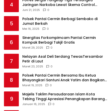
Polres Sergai Tangkap Tiga Tersangka
4
Jaringan Narkoba Lewat Skema Control
Delivery
Juni 21, 2025
0
Polsek Pantai Cermin Berbagi Sembako di
5
Jumat Berkah
Mei 16, 2025
0
Sinergitas Forkompimcam Pantai Cermin
6
Kompak Berbagi Takjil Gratis
Maret 29, 2025
0
Nelayan Asal Deli Serdang TewasTersambar
7
Petir di Laut
Maret 23, 2025
0
Polsek Pantai Cermin Bersama Ibu Ketua
8
Bhayangkari Santuni Anak Yatim dan Bagikan
Takjil
Maret 19, 2025
0
Majelis Taklim Persaudaraan Islam Kota
9
Tebing Tinggi Apresiasi Penangkapan Barang
Haram
Januari 16, 2025
0