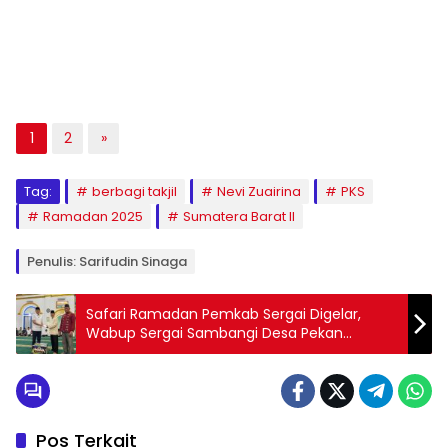
1
2
»
Tag:
berbagi takjil
Nevi Zuairina
PKS
Ramadan 2025
Sumatera Barat II
Penulis: Sarifudin Sinaga
Safari Ramadan Pemkab Sergai Digelar,
Wabup Sergai Sambangi Desa Pekan
Tanjung Beringin
Pos Terkait