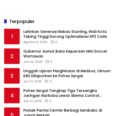
Terpopuler
Lahirkan Generasi Bebas Stunting, Wali Kota
1
Tebing Tinggi Dorong Optimalisasi SP3 Catin
Agustus 6, 2026
0
Gubernur Sumut Buka Kejuaraan Mini Soccer
2
Wartawan
Juni 22, 2025
0
Unggah Ujaran Penghinaan di Medsos, Oknum
3
KBS Dilaporkan ke Polres Sergai
Juni 21, 2025
0
Polres Sergai Tangkap Tiga Tersangka
4
Jaringan Narkoba Lewat Skema Control
Delivery
Juni 21, 2025
0
Polsek Pantai Cermin Berbagi Sembako di
5
Jumat Berkah