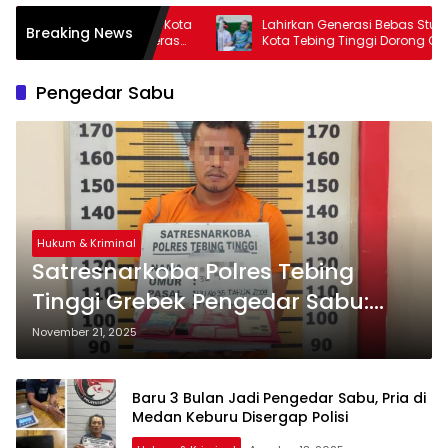
 Kota
Lahirkan Generasi Bebas Stunting, Wali
Wali
Breaking News
ras
Kota Tebing Tinggi Dorong Optimalisasi
Germ
SP3 Catin
Jadi 
Pengedar Sabu
Hukum & Kriminal
Satresnarkoba Polres Tebing
Tinggi Grebek Pengedar Sabu:
Bisnis Haram Tamat di Ruang
November 21, 2025
Tamu
Baru 3 Bulan Jadi Pengedar Sabu, Pria di
Medan Keburu Disergap Polisi