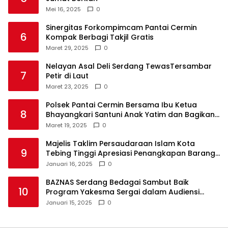
Mei 16, 2025
0
Sinergitas Forkompimcam Pantai Cermin
6
Kompak Berbagi Takjil Gratis
Maret 29, 2025
0
Nelayan Asal Deli Serdang TewasTersambar
7
Petir di Laut
Maret 23, 2025
0
Polsek Pantai Cermin Bersama Ibu Ketua
8
Bhayangkari Santuni Anak Yatim dan Bagikan
Takjil
Maret 19, 2025
0
Majelis Taklim Persaudaraan Islam Kota
9
Tebing Tinggi Apresiasi Penangkapan Barang
Haram
Januari 16, 2025
0
BAZNAS Serdang Bedagai Sambut Baik
10
Program Yakesma Sergai dalam Audiensi
Perkenalan Pengurus Baru
Januari 15, 2025
0