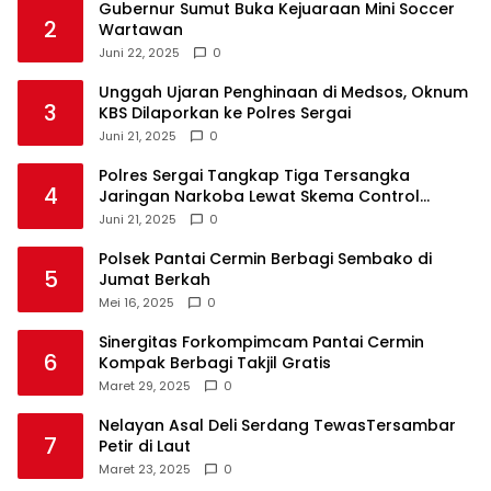
Gubernur Sumut Buka Kejuaraan Mini Soccer
2
Wartawan
Juni 22, 2025
0
Unggah Ujaran Penghinaan di Medsos, Oknum
3
KBS Dilaporkan ke Polres Sergai
Juni 21, 2025
0
Polres Sergai Tangkap Tiga Tersangka
4
Jaringan Narkoba Lewat Skema Control
Delivery
Juni 21, 2025
0
Polsek Pantai Cermin Berbagi Sembako di
5
Jumat Berkah
Mei 16, 2025
0
Sinergitas Forkompimcam Pantai Cermin
6
Kompak Berbagi Takjil Gratis
Maret 29, 2025
0
Nelayan Asal Deli Serdang TewasTersambar
7
Petir di Laut
Maret 23, 2025
0