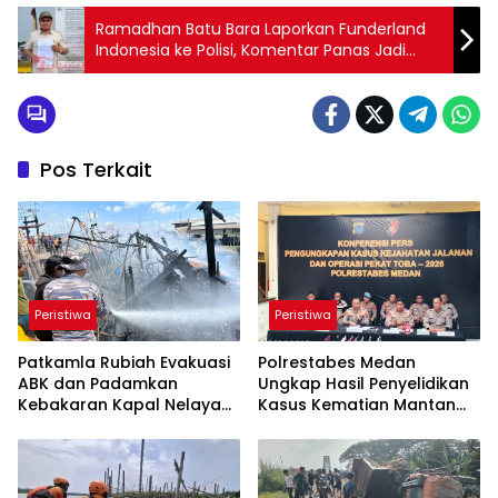
Ramadhan Batu Bara Laporkan Funderland
Indonesia ke Polisi, Komentar Panas Jadi
Pemicu
Pos Terkait
Peristiwa
Peristiwa
Patkamla Rubiah Evakuasi
Polrestabes Medan
ABK dan Padamkan
Ungkap Hasil Penyelidikan
Kebakaran Kapal Nelayan
Kasus Kematian Mantan
di Perairan Belawan
Istri Anggota Polisi