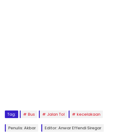
Tag:
Bus
Jalan Tol
kecelakaan
Penulis: Akbar
Editor: Anwar Effendi Siregar