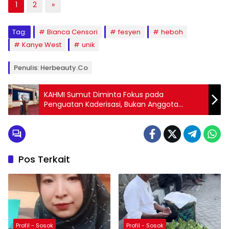
1
2
»
Tag:
Bianca Censori
fesyen
heboh
Kanye West
unik
Penulis: Herbeauty.co
KAHMI Sumut Diminta Fokus pada
Penguatan Kaderisasi, Bukan Anggota
Kehormatan
Pos Terkait
Profil - Sosok
Profil - Sosok