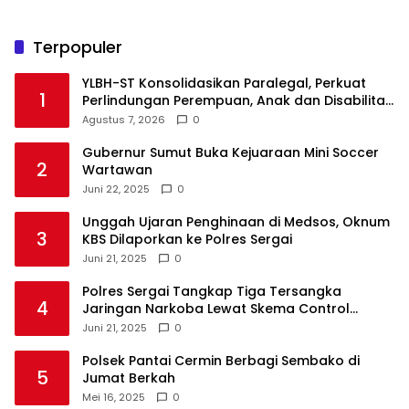
Terpopuler
YLBH-ST Konsolidasikan Paralegal, Perkuat
1
Perlindungan Perempuan, Anak dan Disabilitas
Agustus 7, 2026
0
Gubernur Sumut Buka Kejuaraan Mini Soccer
2
Wartawan
Juni 22, 2025
0
Unggah Ujaran Penghinaan di Medsos, Oknum
3
KBS Dilaporkan ke Polres Sergai
Juni 21, 2025
0
Polres Sergai Tangkap Tiga Tersangka
4
Jaringan Narkoba Lewat Skema Control
Delivery
Juni 21, 2025
0
Polsek Pantai Cermin Berbagi Sembako di
5
Jumat Berkah
Mei 16, 2025
0