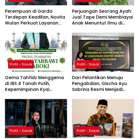
Perempuan di Garda
Perjuangan Seorang Ayah:
Terdepan Keadilan, Novita
Jual Tape Demi Membiayai
Wulan Perkuat Layanan
Anak Menuntut Ilmu di
Bantuan Hukum YLBH-ST
Pesantren
Profil - Sosok
Profil - Sosok
Gema Tahfidz Menggema
Dari Pelantikan Menuju
di IBS 4 Tanah Putih,
Pengabdian, Gischa Ayu
Kepemimpinan Kyai
Sabrina Resmi Menjadi
Jumakri Dinilai
Pegawai Negeri Sipil
Menginspirasi Pembinaan
Santri
Profil - Sosok
Profil - Sosok