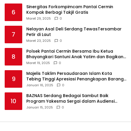
Sinergitas Forkompimcam Pantai Cermin
6
Kompak Berbagi Takjil Gratis
Maret 29, 2025
0
Nelayan Asal Deli Serdang TewasTersambar
7
Petir di Laut
Maret 23, 2025
0
Polsek Pantai Cermin Bersama Ibu Ketua
8
Bhayangkari Santuni Anak Yatim dan Bagikan
Takjil
Maret 19, 2025
0
Majelis Taklim Persaudaraan Islam Kota
9
Tebing Tinggi Apresiasi Penangkapan Barang
Haram
Januari 16, 2025
0
BAZNAS Serdang Bedagai Sambut Baik
10
Program Yakesma Sergai dalam Audiensi
Perkenalan Pengurus Baru
Januari 15, 2025
0