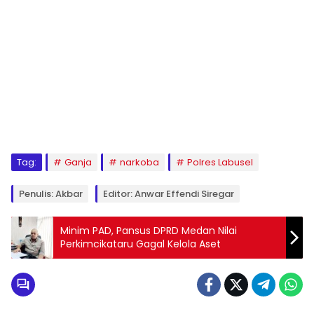
Tag:
Ganja
narkoba
Polres Labusel
Penulis: Akbar
Editor: Anwar Effendi Siregar
Minim PAD, Pansus DPRD Medan Nilai
Perkimcikataru Gagal Kelola Aset