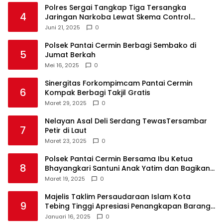
Polres Sergai Tangkap Tiga Tersangka
4
Jaringan Narkoba Lewat Skema Control
Delivery
Juni 21, 2025
0
Polsek Pantai Cermin Berbagi Sembako di
5
Jumat Berkah
Mei 16, 2025
0
Sinergitas Forkompimcam Pantai Cermin
6
Kompak Berbagi Takjil Gratis
Maret 29, 2025
0
Nelayan Asal Deli Serdang TewasTersambar
7
Petir di Laut
Maret 23, 2025
0
Polsek Pantai Cermin Bersama Ibu Ketua
8
Bhayangkari Santuni Anak Yatim dan Bagikan
Takjil
Maret 19, 2025
0
Majelis Taklim Persaudaraan Islam Kota
9
Tebing Tinggi Apresiasi Penangkapan Barang
Haram
Januari 16, 2025
0