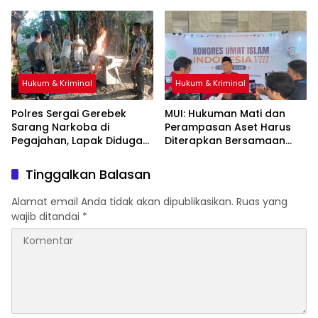
Apartemen Medan, Korban
Asal Kalimantan Rugi Rp6,7
Miliar
Hukum & Kriminal
Hukum & Kriminal
Polres Sergai Gerebek
‎MUI: Hukuman Mati dan
Sarang Narkoba di
Perampasan Aset Harus
Pegajahan, Lapak Diduga
Diterapkan Bersamaan
Tempat Transaksi Sabu
Dibakar
Tinggalkan Balasan
Alamat email Anda tidak akan dipublikasikan.
Ruas yang
wajib ditandai
*