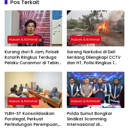
Pos Terkait
Hukum & Kriminal
Hukum & Kriminal
Kurang dari 6 Jam, Polsek
Sarang Narkoba di Deli
Kotarih Ringkus Terduga
Serdang Dilengkapi CCTV
Pelaku Curanmor di Tebing
dan HT, Polisi Ringkus 1
Tinggi
Orang
Hukum & Kriminal
Hukum & Kriminal
YLBH-ST Konsolidasikan
Polda Sumut Bongkar
Paralegal, Perkuat
Sindikat Scamming
Perlindungan Perempuan,
Internasional di