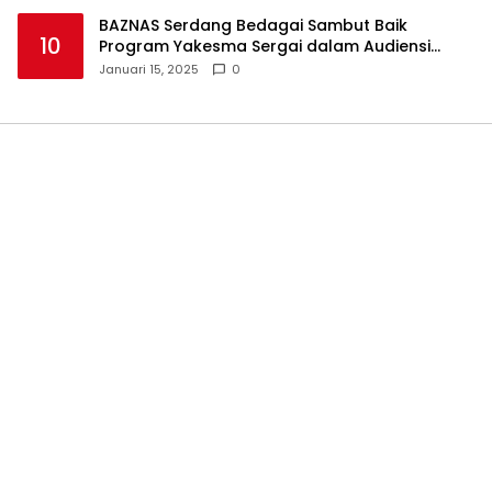
BAZNAS Serdang Bedagai Sambut Baik
10
Program Yakesma Sergai dalam Audiensi
Perkenalan Pengurus Baru
Januari 15, 2025
0