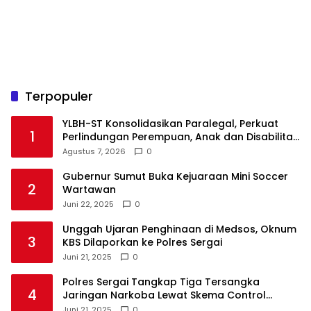
Terpopuler
YLBH-ST Konsolidasikan Paralegal, Perkuat
1
Perlindungan Perempuan, Anak dan Disabilitas
Agustus 7, 2026
0
Gubernur Sumut Buka Kejuaraan Mini Soccer
2
Wartawan
Juni 22, 2025
0
Unggah Ujaran Penghinaan di Medsos, Oknum
3
KBS Dilaporkan ke Polres Sergai
Juni 21, 2025
0
Polres Sergai Tangkap Tiga Tersangka
4
Jaringan Narkoba Lewat Skema Control
Delivery
Juni 21, 2025
0