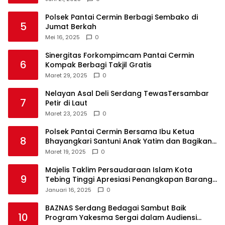
Polsek Pantai Cermin Berbagi Sembako di
5
Jumat Berkah
Mei 16, 2025
0
Sinergitas Forkompimcam Pantai Cermin
6
Kompak Berbagi Takjil Gratis
Maret 29, 2025
0
Nelayan Asal Deli Serdang TewasTersambar
7
Petir di Laut
Maret 23, 2025
0
Polsek Pantai Cermin Bersama Ibu Ketua
8
Bhayangkari Santuni Anak Yatim dan Bagikan
Takjil
Maret 19, 2025
0
Majelis Taklim Persaudaraan Islam Kota
9
Tebing Tinggi Apresiasi Penangkapan Barang
Haram
Januari 16, 2025
0
BAZNAS Serdang Bedagai Sambut Baik
10
Program Yakesma Sergai dalam Audiensi