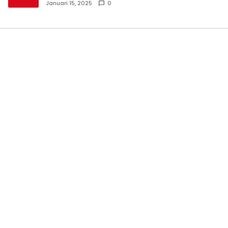
Perkenalan Pengurus Baru
Januari 15, 2025
0