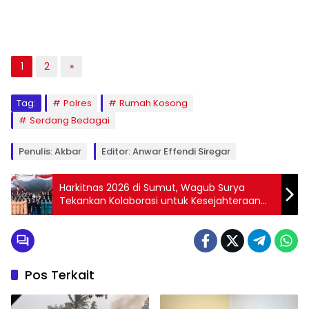
1
2
»
Tag:
Polres
Rumah Kosong
Serdang Bedagai
Penulis: Akbar
Editor: Anwar Effendi Siregar
Harkitnas 2026 di Sumut, Wagub Surya
Tekankan Kolaborasi untuk Kesejahteraan
Masyarakat
Pos Terkait