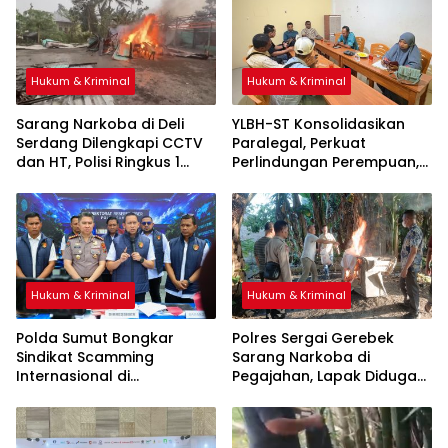
Hukum & Kriminal
Hukum & Kriminal
Sarang Narkoba di Deli
YLBH-ST Konsolidasikan
Serdang Dilengkapi CCTV
Paralegal, Perkuat
dan HT, Polisi Ringkus 1
Perlindungan Perempuan,
Orang
Hukum & Kriminal
Hukum & Kriminal
Polda Sumut Bongkar
Polres Sergai Gerebek
Sindikat Scamming
Sarang Narkoba di
Internasional di
Pegajahan, Lapak Diduga
Apartemen Medan, Korban
Tempat Transaksi Sabu
Asal Kalimantan Rugi Rp6,7
Dibakar
Miliar