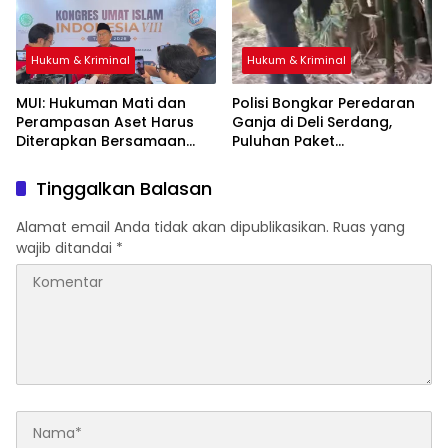
Hukum & Kriminal
Hukum & Kriminal
‎MUI: Hukuman Mati dan
Polisi Bongkar Peredaran
Perampasan Aset Harus
Ganja di Deli Serdang,
Diterapkan Bersamaan
Puluhan Paket
Disembunyikan di Pohon
Bambu
Tinggalkan Balasan
Alamat email Anda tidak akan dipublikasikan.
Ruas yang
wajib ditandai
*