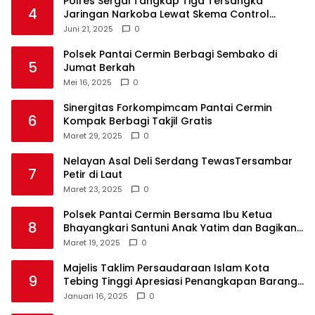
Polres Sergai Tangkap Tiga Tersangka
4
Jaringan Narkoba Lewat Skema Control
Delivery
Juni 21, 2025
0
Polsek Pantai Cermin Berbagi Sembako di
5
Jumat Berkah
Mei 16, 2025
0
Sinergitas Forkompimcam Pantai Cermin
6
Kompak Berbagi Takjil Gratis
Maret 29, 2025
0
Nelayan Asal Deli Serdang TewasTersambar
7
Petir di Laut
Maret 23, 2025
0
Polsek Pantai Cermin Bersama Ibu Ketua
8
Bhayangkari Santuni Anak Yatim dan Bagikan
Takjil
Maret 19, 2025
0
Majelis Taklim Persaudaraan Islam Kota
9
Tebing Tinggi Apresiasi Penangkapan Barang
Haram
Januari 16, 2025
0