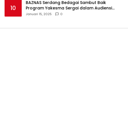
BAZNAS Serdang Bedagai Sambut Baik
10
Program Yakesma Sergai dalam Audiensi
Perkenalan Pengurus Baru
Januari 15, 2025
0